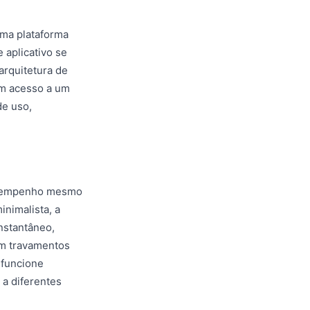
ma plataforma
 aplicativo se
arquitetura de
em acesso a um
de uso,
desempenho mesmo
inimalista, a
nstantâneo,
om travamentos
 funcione
a diferentes