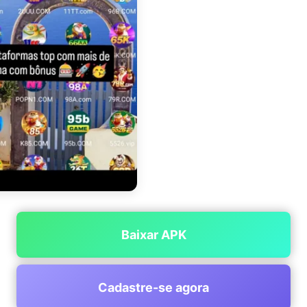
Baixar APK
Cadastre-se agora