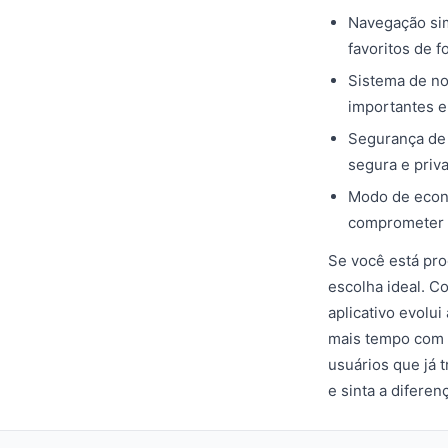
Navegação sim
favoritos de f
Sistema de no
importantes e
Segurança de 
segura e priv
Modo de econ
comprometer a
Se você está pr
escolha ideal. C
aplicativo evolu
mais tempo com 
usuários que já 
e sinta a difere