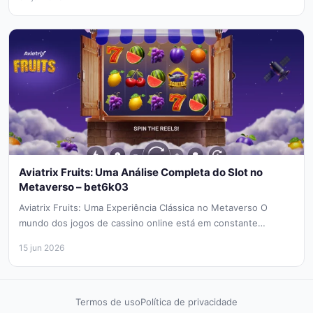
Aviatrix Fruits: Uma Análise Completa do Slot no
Metaverso – bet6k03
Aviatrix Fruits: Uma Experiência Clássica no Metaverso O
mundo dos jogos de cassino online está em constante
evolução, e o...
15 jun 2026
Termos de uso
Política de privacidade