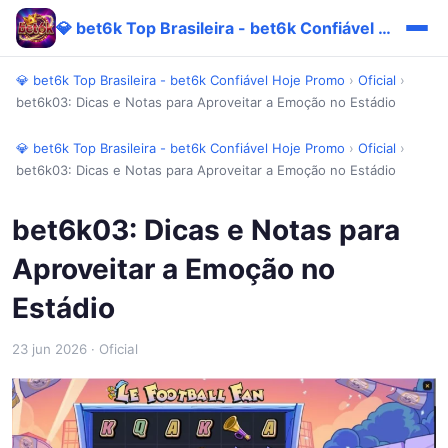
💎 bet6k Top Brasileira - bet6k Confiável Hoje Promo
💎 bet6k Top Brasileira - bet6k Confiável Hoje Promo
›
Oficial
›
bet6k03: Dicas e Notas para Aproveitar a Emoção no Estádio
💎 bet6k Top Brasileira - bet6k Confiável Hoje Promo
›
Oficial
›
bet6k03: Dicas e Notas para Aproveitar a Emoção no Estádio
bet6k03: Dicas e Notas para
Aproveitar a Emoção no
Estádio
23 jun 2026
· Oficial