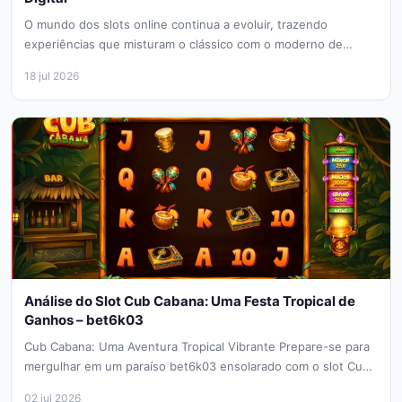
O mundo dos slots online continua a evoluir, trazendo
experiências que misturam o clássico com o moderno de
forma cativante....
18 jul 2026
Análise do Slot Cub Cabana: Uma Festa Tropical de
Ganhos – bet6k03
Cub Cabana: Uma Aventura Tropical Vibrante Prepare-se para
mergulhar em um paraíso bet6k03 ensolarado com o slot Cub
Cabana, a...
02 jul 2026