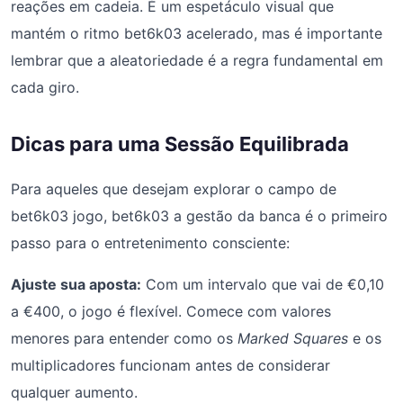
reações em cadeia. É um espetáculo visual que
mantém o ritmo bet6k03 acelerado, mas é importante
lembrar que a aleatoriedade é a regra fundamental em
cada giro.
Dicas para uma Sessão Equilibrada
Para aqueles que desejam explorar o campo de
bet6k03 jogo, bet6k03 a gestão da banca é o primeiro
passo para o entretenimento consciente:
Ajuste sua aposta:
Com um intervalo que vai de €0,10
a €400, o jogo é flexível. Comece com valores
menores para entender como os
Marked Squares
e os
multiplicadores funcionam antes de considerar
qualquer aumento.