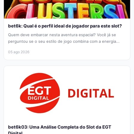
bet6k: Qual é o perfil ideal de jogador para este slot?
Quem deve embarcar nesta aventura espacial? Você já se
perguntou se o seu estilo de jogo combina com a energia...
05 ago 2026
bet6k03: Uma Análise Completa do Slot da EGT
Digital