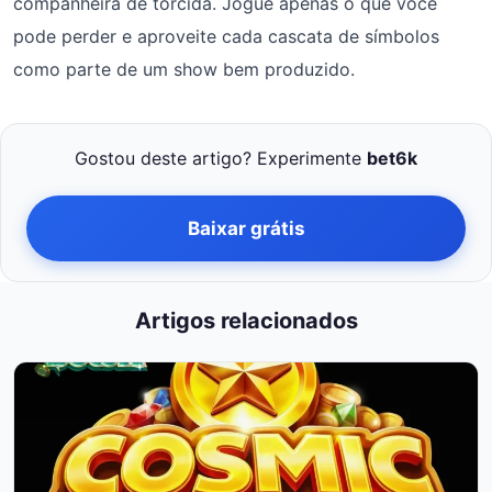
companheira de torcida. Jogue apenas o que você
pode perder e aproveite cada cascata de símbolos
como parte de um show bem produzido.
Gostou deste artigo? Experimente
bet6k
Baixar grátis
Artigos relacionados